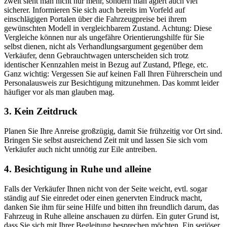
zweit sieht man nicht nur mehr, sondern man agiert auch viel
sicherer. Informieren Sie sich auch bereits im Vorfeld auf
einschlägigen Portalen über die Fahrzeugpreise bei ihrem
gewünschten Modell in vergleichbarem Zustand. Achtung: Diese
Vergleiche können nur als ungefähre Orientierungshilfe für Sie
selbst dienen, nicht als Verhandlungsargument gegenüber dem
Verkäufer, denn Gebrauchtwagen unterscheiden sich trotz
identischer Kennzahlen meist in Bezug auf Zustand, Pflege, etc.
Ganz wichtig: Vergessen Sie auf keinen Fall Ihren Führerschein und
Personalausweis zur Besichtigung mitzunehmen. Das kommt leider
häufiger vor als man glauben mag.
3. Kein Zeitdruck
Planen Sie Ihre Anreise großzügig, damit Sie frühzeitig vor Ort sind.
Bringen Sie selbst ausreichend Zeit mit und lassen Sie sich vom
Verkäufer auch nicht unnötig zur Eile antreiben.
4. Besichtigung in Ruhe und alleine
Falls der Verkäufer Ihnen nicht von der Seite weicht, evtl. sogar
ständig auf Sie einredet oder einen genervten Eindruck macht,
danken Sie ihm für seine Hilfe und bitten ihn freundlich darum, das
Fahrzeug in Ruhe alleine anschauen zu dürfen. Ein guter Grund ist,
dass Sie sich mit Ihrer Begleitung besprechen möchten. Ein seriöser